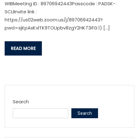
WIBMeeting ID : 89706942443Passcode : PADSK-
SCLIInvite link :
https://us02web.zoom.us/j/89706942443?
pwd=sjKpAxKvlTK9TOUpbv8zgY2HK73ifG.1) […]
READ MORE
Search
Search